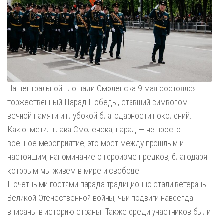
На центральной площади Смоленска 9 мая состоялся
торжественный Парад Победы, ставший символом
вечной памяти и глубокой благодарности поколений.
Как отметил глава Смоленска, парад — не просто
военное мероприятие, это мост между прошлым и
настоящим, напоминание о героизме предков, благодаря
которым мы живём в мире и свободе.
Почётными гостями парада традиционно стали ветераны
Великой Отечественной войны, чьи подвиги навсегда
вписаны в историю страны. Также среди участников были