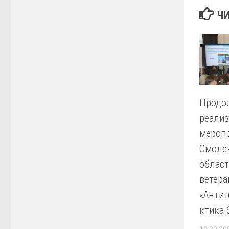
Ч
Продо
реали
меропр
Смоле
област
ветера
«Анти
ктика.