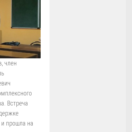
, член
ль
евич
омплексного
а. Встреча
ддержке
 и прошла на