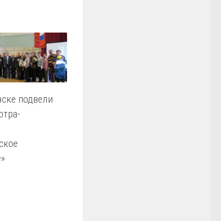
нске подвели
отра-
ское
е»