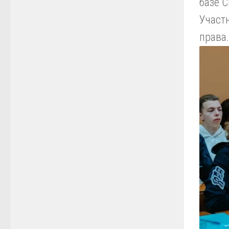
базе С
Участ
права.