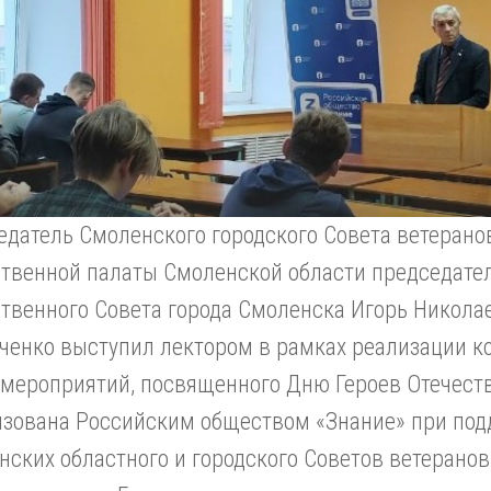
едатель Смоленского городского Совета ветеранов
твенной палаты Смоленской области председате
твенного Совета города Смоленска Игорь Никола
ченко выступил лектором в рамках реализации к
 мероприятий, посвященного Дню Героев Отечеств
изована Российским обществом «Знание» при по
нских областного и городского Советов ветеранов