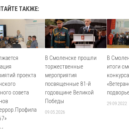
ИТАЙТЕ ТАКЖЕ:
лжается
В Смоленске прошли
В Смоле
зация
торжественные
итоги см
иятий проекта
мероприятия
конкурса
нского
посвященные 81-й
«Ветеран
ного совета
годовщине Великой
подворь
нов
Победы
29.09.2022
террор.Профила
09.05.2026
67»