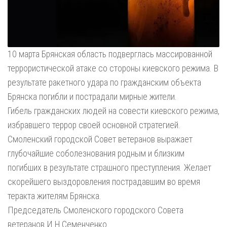
10 марта Брянская область подверглась массированной
террористической атаке со стороны киевского режима. В
результате ракетного удара по гражданским объекта
Брянска погибли и пострадали мирные жители.
Гибель гражданских людей на совести киевского режима,
избравшего террор своей основной стратегией.
Смоленский городской Совет ветеранов выражает
глубочайшие соболезнования родным и близким
погибших в результате страшного преступления. Желает
скорейшего выздоровления пострадавшим во время
теракта жителям Брянска.
Председатель Смоленского городского Совета
ветеранов И.Н.Семенченко