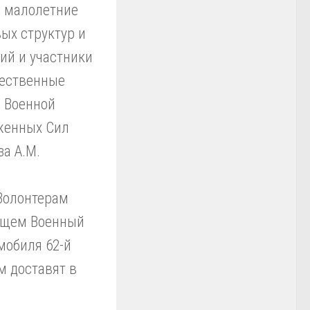
, малолетние
ых структур и
ий и участники
щественные
р Военной
женных Сил
а А.М.
 Волонтерам
ющем Военный
мобиля 62-й
м доставят в