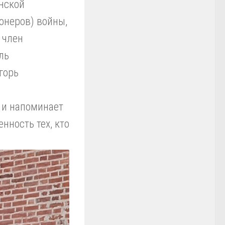
нской
онеров) войны,
 член
ль
горь
с и напоминает
нность тех, кто