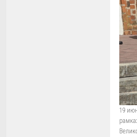
19 ию
рамка
Велик