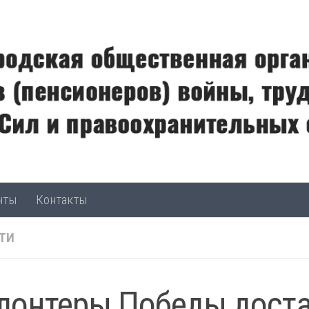
нты
Контакты
ТИ
лонтеры Победы дост