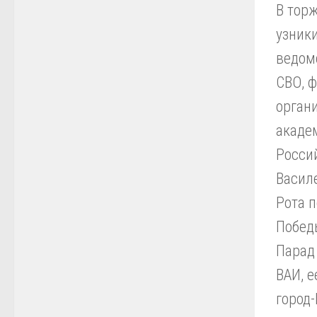
В тор
узник
ведом
СВО, 
органи
акаде
Росси
Василе
Рота п
Побед
Парад
ВАИ, е
город-