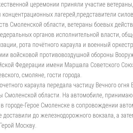
жественной церемонии приняли участие ветераны
и концентрационных лагерей,представители силов
ств Смоленской области, ветераны боевых действ
федеральных органов исполнительной власти, об
зации, рота почётного караула и военный оркест
мии войсковой противовоздушной обороны Воору
йской Федерации имени Маршала Советского Союз
вского, смоляне, гости города.
очетного караула передала частицу Вечного огня
ы Смоленской области. На автомобиле, принима
 в городе-Герое Смоленске в сопровождении авто
е доставили до железнодорожного вокзала, а зате
Герой Москву.