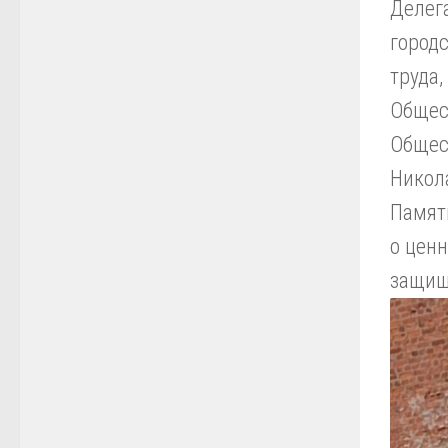
Делег
город
труда
Общес
Общес
Никол
Память
о ценн
защища