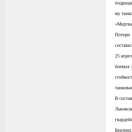
подразд
му танк
«Мертва
Потери 
состави
25 апре
боевых з
стойкос
танкова
В состав
Львовск
гвардей
Берлинс