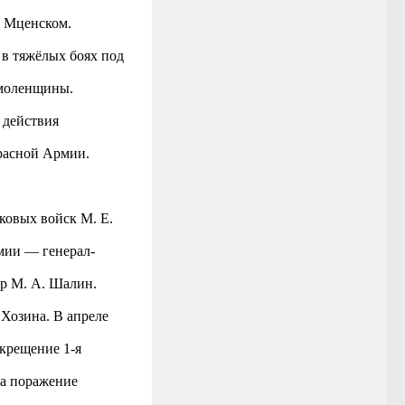
д Мценском.
 в тяжёлых боях под
Смоленщины.
 действия
Красной Армии.
ковых войск М. Е.
рмии — генерал-
ор М. А. Шалин.
 Хозина. В апреле
 крещение 1-я
ла поражение