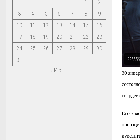
1
2
3
4
5
6
7
8
9
10
11
12
13
14
15
16
17
18
19
20
21
22
23
24
25
26
27
28
29
30
??????
31
« Июл
30 янва
состоял
гвардей
Его уча
операци
курсант