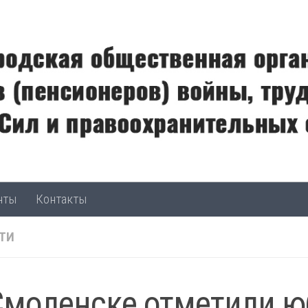
нты
Контакты
ТИ
Смоленске отметили ю