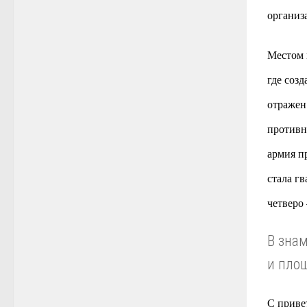
организ
Местом 
где соз
отражен
противн
армия п
стала г
четверо
В зна
и пло
С приве