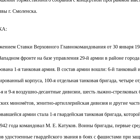
ивы г. Смоленска.
КА:
жением Ставки Верховного Главнокомандования от 30 января 19
Западном фронте на базе управления 29-й армии в районе город
ована 1-я танковая армия. В состав армии вошли: 6-й танковый и
ированный корпуса, 100-я отдельная танковая бригада, четыре о
6-я и 9-я воздушно-десантные дивизии, шесть лыжно-стрелковых 
ских миномётов, зенитно-артиллерийская дивизия и другие част
вавшейся армии стала 1-я гвардейская танковая бригада, которой
1942 года командовал М. Е. Катуков. Воины бригады, первые сре
ов удостоенные гвардейского звания в боях с фашистами при за