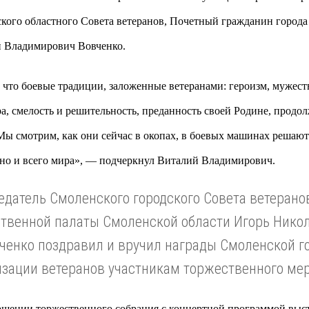
кого областного Совета ветеранов, Почетный гражданин город
 Владимирович Вовченко.
 что боевые традиции, заложенные ветеранами: героизм, мужеств
ра, смелость и решительность, преданность своей Родине, прод
 Мы смотрим, как они сейчас в окопах, в боевых машинах решают 
но и всего мира»
, — подчеркнул Виталий Владимирович.
едатель Смоленского городского Совета ветеранов
твенной палаты Смоленской области Игорь Нико
ченко поздравил и вручил награды Смоленской г
изации ветеранов участникам торжественного ме
ршении торжественного собрания с концертной программой выс