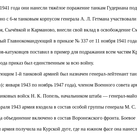
 1941 года они нанесли тяжёлое поражение танкам Гудериана по
но с 6-м танковым корпусом генерала А. Л. Гетмана участвовали
м, Сычёвкой и Карманово, внесли свой вклад в освобождение 
ый Главнокомандующий в приказе № 337 от 11 ноября 1941 года
ов-катуковцев поставил в пример для подражания всем частям 
рода приказ был единственным за всю войну.
ющим 1-й танковой армией был назначен генерал-лейтенант тан
 (с января 1943 по ноябрь 1947 года), членом Военного совета а
анковых войск Н. К. Попель, начальником штаба — генерал-май
враля 1943 армия входила в состав особой группы генерала М. С.
да объединение включено в состав Воронежского фронта. Боевое
я армия получила на Курской дуге, где на южном фасе она нанес