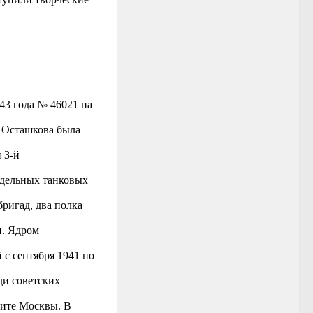
43 года № 46021 на
а Осташкова была
 3-й
тдельных танковых
бригад, два полка
и. Ядром
 с сентября 1941 по
ди советских
щите Москвы. В