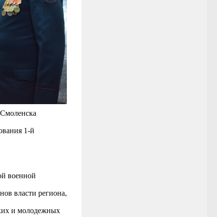
а Смоленска
ования 1-й
ой военной
нов власти региона,
ских и молодежных