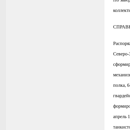
коллект
СПРАВ
Распоря
Северо-
сформир
механиз
полка, 
гвардей
формиро
апрель 
танкист