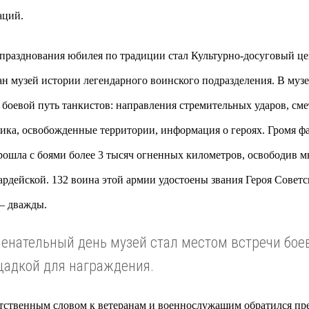
аций.
празднования юбилея по традиции стал Культурно-досуговый це
дан музей истории легендарного воинского подразделения. В му
 боевой путь танкистов: направления стремительных ударов, см
ика, освобожденные территории, информация о героях. Громя ф
рошла с боями более 3 тысяч огненных километров, освободив м
вардейской. 132 воина этой армии удостоены звания Героя Советс
 – дважды.
менательный день музей стал местом встречи бо
щадкой для награждения.
тственным словом к ветеранам и военнослужащим обратился пре