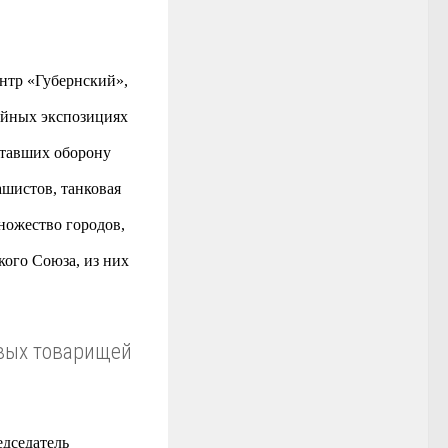
нтр «Губернский»,
зейных экспозициях
етавших оборону
ашистов, танковая
ножество городов,
кого Союза, из них
евых товарищей
дседатель