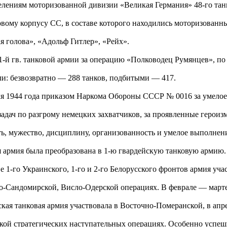
елениям моторизованной дивизии «Великая Германия» 48-го танк
овому корпусу СС, в составе которого находились моторизованн
я голова», «Адольф Гитлер», «Рейх».
1-й гв. танковой армии за операцию «Полководец Румянцев», по
ли: безвозвратно — 288 танков, подбитыми — 417.
ля 1944 года приказом Наркома Обороны СССР № 0016 за умело
адач по разгрому немецких захватчиков, за проявленные героизм 
ть, мужество, дисциплину, организованность и умелое выполнени
я армия была преобразована в 1-ю гвардейскую танковую армию.
е 1-го Украинского, 1-го и 2-го Белорусского фронтов армия уча
о-Сандомирской, Висло-Одерской операциях. В феврале — марте 
ская танковая армия участвовала в Восточно-Померанской, в апр
кой стратегических наступательных операциях. Особенно успеш