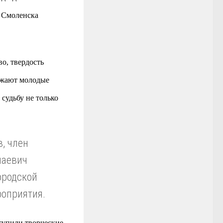
а Смоленска
о, твердость
олжают молодые
судьбу не только
, член
лаевич
ородской
роприятия.
тупили творческие