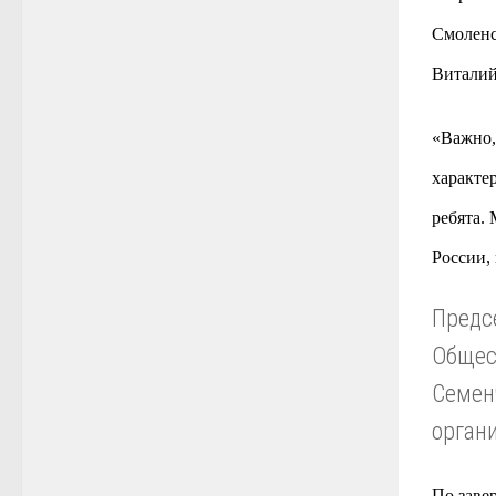
Смоленс
Виталий
«Важно,
характе
ребята.
России, 
Предс
Общес
Семен
орган
По заве