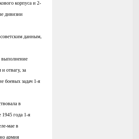
ового корпуса и 2-
ые дивизии
 советским данным,
е выполнение
и отвагу, за
е боевых задач 1-я
ствовала в
1945 года 1-я
еле-мае в
но армия